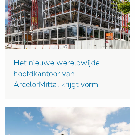
Het nieuwe wereldwijde
hoofdkantoor van
ArcelorMittal krijgt vorm