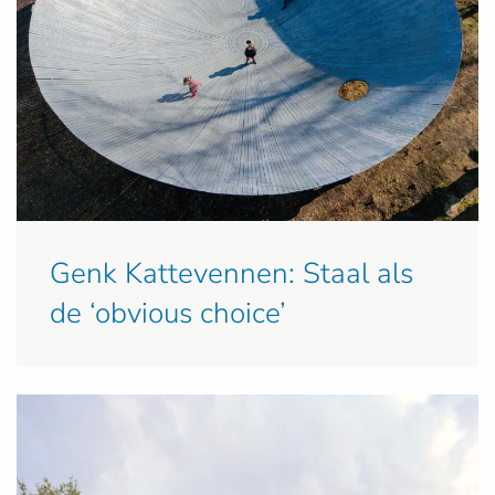
Genk Kattevennen: Staal als
de ‘obvious choice’