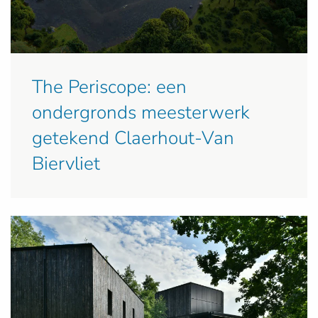
The Periscope: een
ondergronds meesterwerk
getekend Claerhout-Van
Biervliet