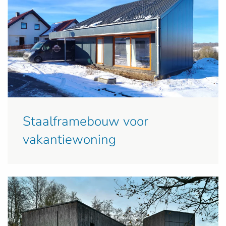
Staalframebouw voor
vakantiewoning