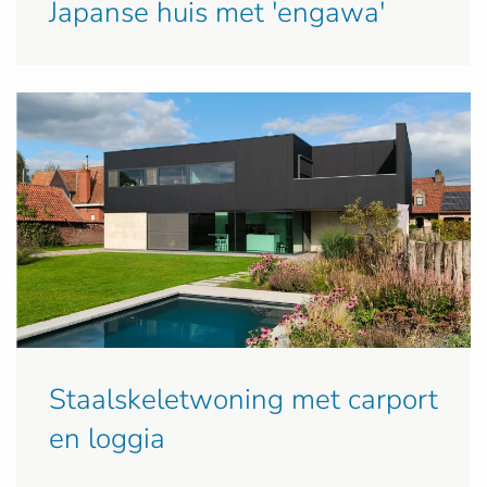
Japanse huis met 'engawa'
Staalskeletwoning met carport
en loggia