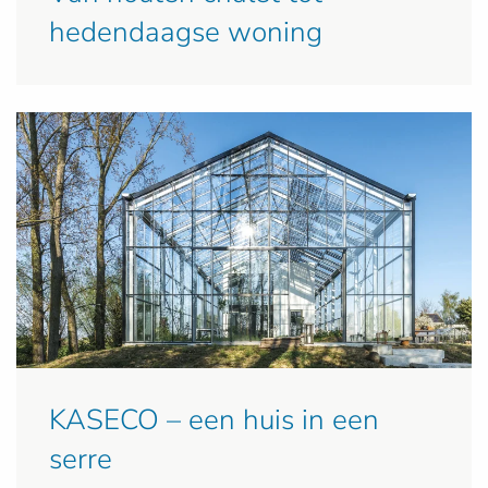
hedendaagse woning
KASECO – een huis in een
serre