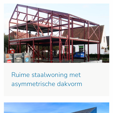
Ruime staalwoning met
asymmetrische dakvorm