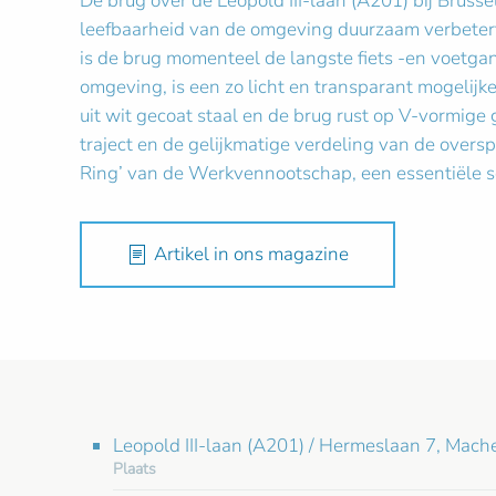
De brug over de Leopold III-laan (A201) bij Brusse
leefbaarheid van de omgeving duurzaam verbetert
is de brug momenteel de langste fiets -en voetg
omgeving, is een zo licht en transparant mogelij
uit wit gecoat staal en de brug rust op V-vormige
traject en de gelijkmatige verdeling van de over
Ring’ van de Werkvennootschap, een essentiële sc
Artikel in ons magazine
Leopold III-laan (A201) / Hermeslaan 7, Mach
Plaats