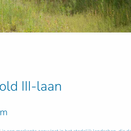
ld III-laan
 m