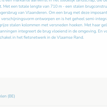
l is een markante aanwinst in het stedelijk landschap, die de
. Met een totale lengte van 710 m - een stalen brugconst
angersbrug van Vlaanderen. Om een brug met deze imposant
ke verschijningsvorm ontworpen en is het geheel semi-integr
 grijze stalen kolommen met versneden hoeken. Met haar gelei
spanningen integreert de brug vloeiend in de omgeving. En v
hakel in het fietsnetwerk in de Vlaamse Rand.
elen (BE)