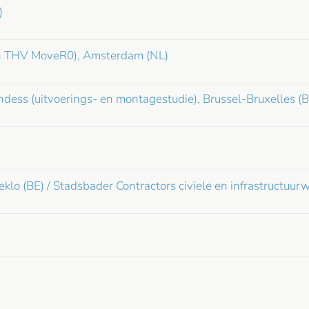
)
van THV MoveR0), Amsterdam (NL)
ess (uitvoerings- en montagestudie), Brussel-Bruxelles (B
eklo (BE) / Stadsbader Contractors civiele en infrastructuur