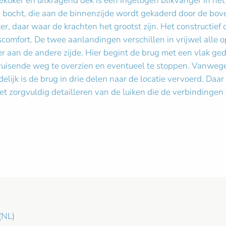
ekoker en uitkragend dek is een ingetogen blikvanger in h
ke bocht, die aan de binnenzijde wordt gekaderd door de bov
r, daar waar de krachten het grootst zijn. Het constructief 
scomfort. De twee aanlandingen verschillen in vrijwel alle 
r aan de andere zijde. Hier begint de brug met een vlak gede
 kruisende weg te overzien en eventueel te stoppen. Vanweg
elijk is de brug in drie delen naar de locatie vervoerd. Daa
t zorgvuldig detailleren van de luiken die de verbindingen 
(NL)