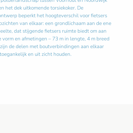
et polderlandschap tussen Voorhout en Noordwijk
en het dek uitkomende torsiekoker. De
ontwerp beperkt het hoogteverschil voor fietsers
opzichten van elkaar: een grondlichaam aan de ene
elte, dat stijgende fietsers ruimte biedt om aan
e vorm en afmetingen – 73 m in lengte, 4 m breed
r zijn de delen met boutverbindingen aan elkaar
toegankelijk en uit zicht houden.