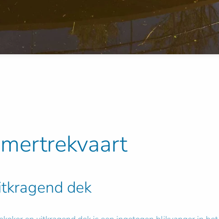
mertrekvaart
itkragend dek